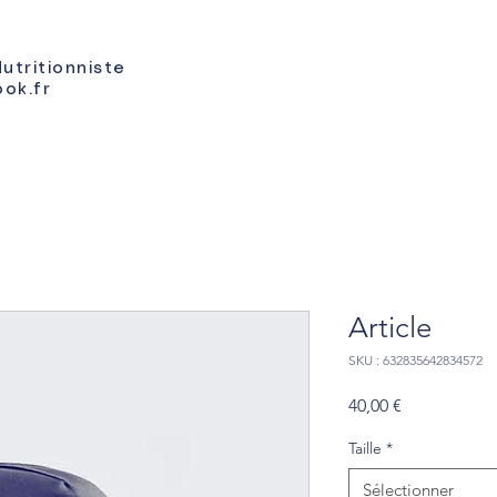
Nutritionniste
ook.fr
Article
SKU : 632835642834572
Prix
40,00 €
Taille
*
Sélectionner